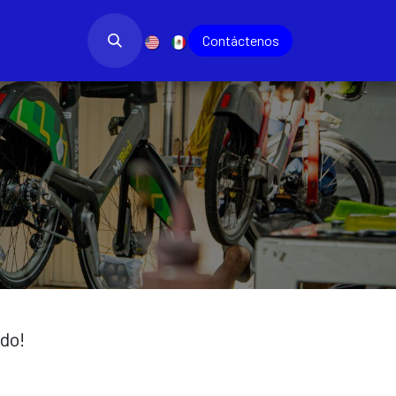
bajo
Blog
​
Contác​​​​tenos
ndo!