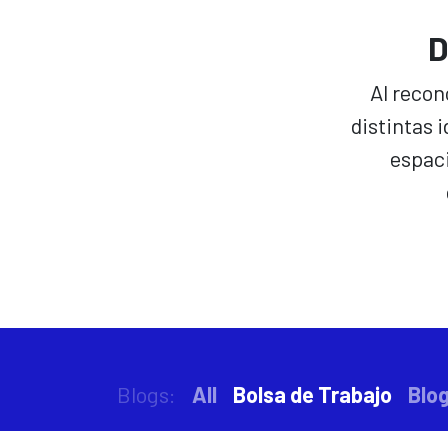
D
Al recon
distintas 
espaci
Blogs:
All
Bolsa de Trabajo
Blo