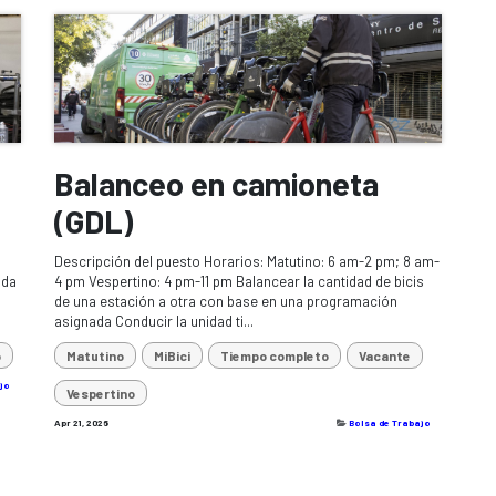
Balanceo en camioneta
(GDL)
Descripción del puesto Horarios: Matutino: 6 am-2 pm; 8 am-
ada
4 pm Vespertino: 4 pm-11 pm Balancear la cantidad de bicis
de una estación a otra con base en una programación
asignada Conducir la unidad ti...
o
Matutino
MiBici
Tiempo completo
Vacante
jo
Vespertino
Apr 21, 2026
Bolsa de Trabajo