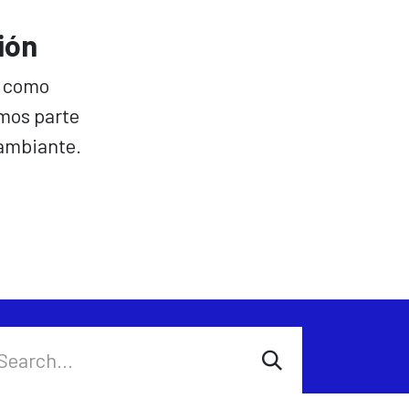
ión
 como
mos parte
cambiante.