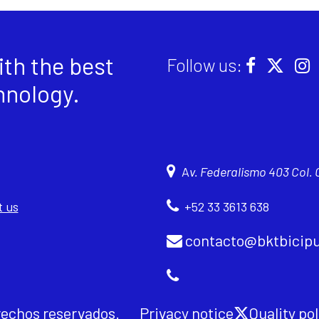
th the best
Follow us:
hnology
.
A
v. Federalismo 403 Col.
 us
+52 33 3613 638
contacto@bktbicipu
rechos reservados.
Privacy notice
Quality pol