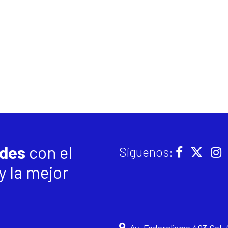
ades
con el
Síguenos:
 la mejor