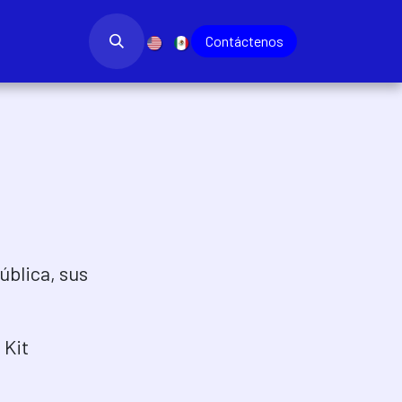
bajo
Blog
​
Contác​​​​tenos
ública, sus
 Kit